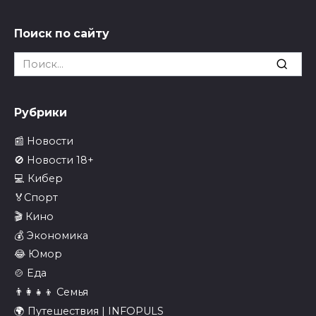
Поиск по сайту
Search
for:
Рубрики
📰 Новости
🚫 Новости 18+
💻 Кибер
🏅Спорт
🎬 Кино
💰 Экономика
😂 Юмор
🍲 Еда
👨‍👩‍👧‍👦 Семья
🌍 Путешествия | INFOPULS