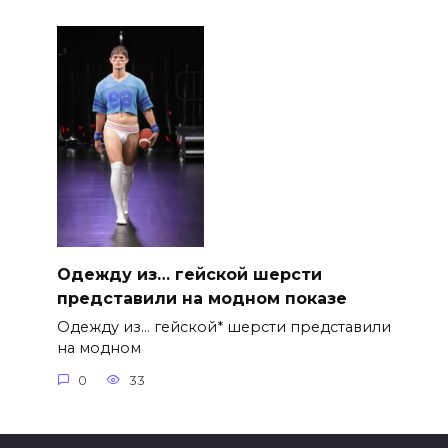
Одежду из… гейской шерсти
представили на модном показе
Одежду из… гейской* шерсти представили
на модном
0
33