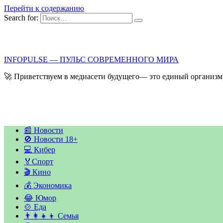
Перейти к содержанию
Search for:
INFOPULSE — ПУЛЬС СОВРЕМЕННОГО МИРА
🚀 Приветствуем в медиасети будущего— это единый организм,
📰 Новости
🚫 Новости 18+
💻 Кибер
🏅Спорт
🎬 Кино
💰 Экономика
😂 Юмор
🍲 Еда
👨‍👩‍👧‍👦 Семья