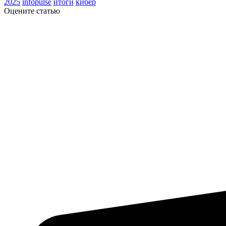
2025
infopulse
итоги
кибер
Оцените статью